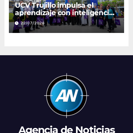
UCV Trujillo impulsa el
aprendizaje con inteligencia
artificial a través de Google
22/07/2026
Gemini
Agencia de Noticias