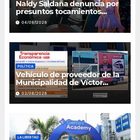
Naldy Saldaña denuncia por
presuntos tocamientos
indebidos a director musical
04/08/2026
de La Bella Luz
POLÍTICA
Vehículo de proveedor de la
Municipalidad de Víctor
Larco aparece con publicidad
03/08/2026
de campaña de León
Clement
LA LIBERTAD