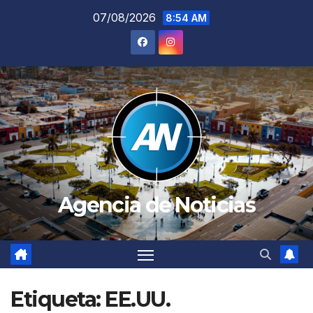
Saltar
07/08/2026
8:54 AM
al
contenido
Agencia de Noticias
Etiqueta:
EE.UU.