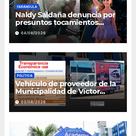
FARÁNDULA
Naldy Saldaña denuncia por
presuntos tocamientos
indebidos a director musical
04/08/2026
de La Bella Luz
POLÍTICA
Vehículo de proveedor de la
Municipalidad de Víctor
Larco aparece con publicidad
03/08/2026
de campaña de León
Clement