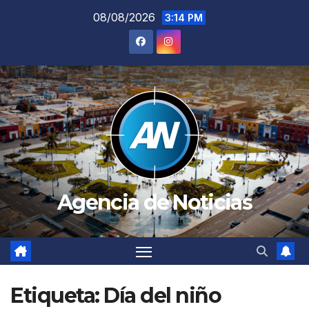
Saltar
08/08/2026
3:14 PM
al
contenido
Agencia de Noticias
Etiqueta:
Día del niño