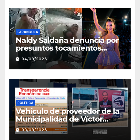
FARÁNDULA
Naldy Saldaña denuncia por
presuntos tocamientos
indebidos a director musical
04/08/2026
de La Bella Luz
POLÍTICA
Vehículo de proveedor de la
Municipalidad de Víctor
Larco aparece con publicidad
03/08/2026
de campaña de León