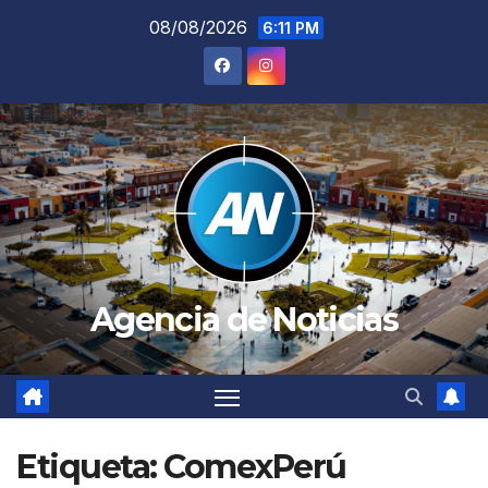
Saltar
08/08/2026
6:11 PM
al
contenido
Agencia de Noticias
Etiqueta:
ComexPerú