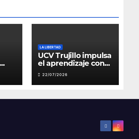
LA LIBERTAD
UCV Trujillo impulsa
el aprendizaje con
de
inteligencia artificial
22/07/2026
a través de Google
Gemini
ón