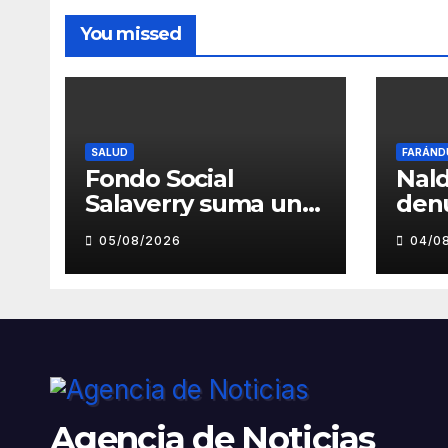
You missed
SALUD
FARÁND
Fondo Social
Nald
Salaverry suma un
den
nuevo esfuerzo
pre
05/08/2026
04/0
para fortalecer la
toc
atención en el
inde
Centro de Salud de
musi
Salaverry
Luz
Agencia de Noticias