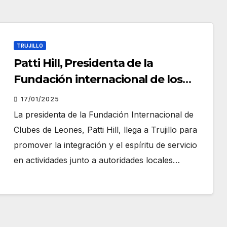
TRUJILLO
Patti Hill, Presidenta de la
Fundación internacional de los
clubes de Leones, visitará Trujillo
17/01/2025
La presidenta de la Fundación Internacional de
Clubes de Leones, Patti Hill, llega a Trujillo para
promover la integración y el espíritu de servicio
en actividades junto a autoridades locales…