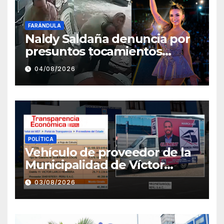
FARÁNDULA
Naldy Saldaña denuncia por
presuntos tocamientos
indebidos a director musical
04/08/2026
de La Bella Luz
POLÍTICA
Vehículo de proveedor de la
Municipalidad de Víctor
Larco aparece con publicidad
03/08/2026
de campaña de León
Clement