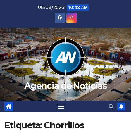
Saltar
08/08/2026
10:48 AM
al
contenido
Agencia de Noticias
Etiqueta:
Chorrillos