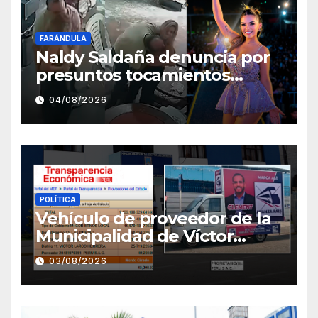
FARÁNDULA
Naldy Saldaña denuncia por
presuntos tocamientos
indebidos a director musical
04/08/2026
de La Bella Luz
POLÍTICA
Vehículo de proveedor de la
Municipalidad de Víctor
Larco aparece con publicidad
03/08/2026
de campaña de León
Clement