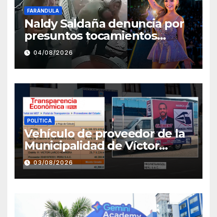
FARÁNDULA
Naldy Saldaña denuncia por
presuntos tocamientos
indebidos a director musical
04/08/2026
de La Bella Luz
POLÍTICA
Vehículo de proveedor de la
Municipalidad de Víctor
Larco aparece con publicidad
03/08/2026
de campaña de León
Clement