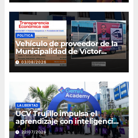
POLÍTICA
Vehículo de proveedor de la
Municipalidad de Víctor
Larco aparece con publicidad
03/08/2026
de campaña de León
Clement
LA LIBERTAD
UCV Trujillo impulsa el
aprendizaje con inteligencia
artificial a través de Google
22/07/2026
Gemini