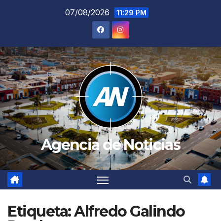
Saltar
07/08/2026
11:29 PM
al
contenido
Agencia de Noticias
Etiqueta:
Alfredo Galindo