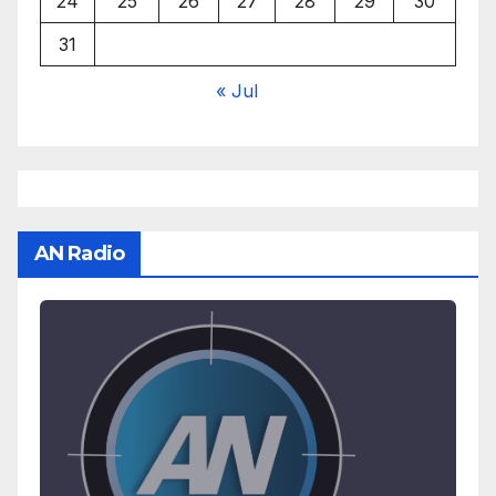
24
25
26
27
28
29
30
31
« Jul
AN Radio