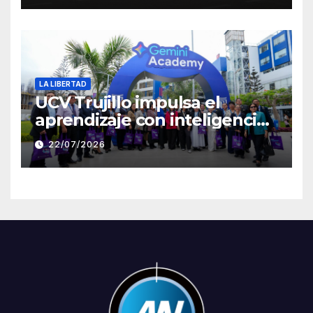
Clement
LA LIBERTAD
UCV Trujillo impulsa el
aprendizaje con inteligencia
artificial a través de Google
22/07/2026
Gemini