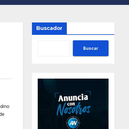
Buscador
Buscar
ndino
de