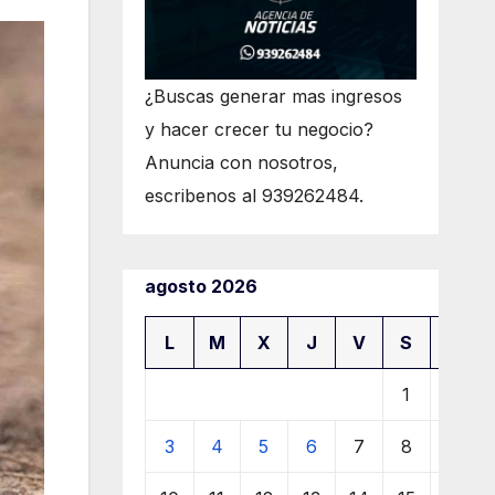
¿Buscas generar mas ingresos
y hacer crecer tu negocio?
Anuncia con nosotros,
escribenos al 939262484.
agosto 2026
L
M
X
J
V
S
D
1
2
3
4
5
6
7
8
9