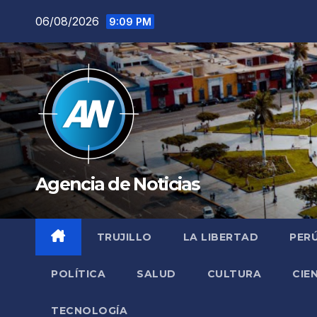
Saltar
06/08/2026
9:09 PM
al
contenido
Agencia de Noticias
TRUJILLO
LA LIBERTAD
PER
POLÍTICA
SALUD
CULTURA
CIE
TECNOLOGÍA