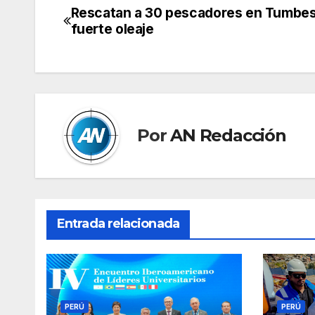
Rescatan a 30 pescadores en Tumbes
Navegación
fuerte oleaje
de
entradas
Por
AN Redacción
Entrada relacionada
PERÚ
PERÚ