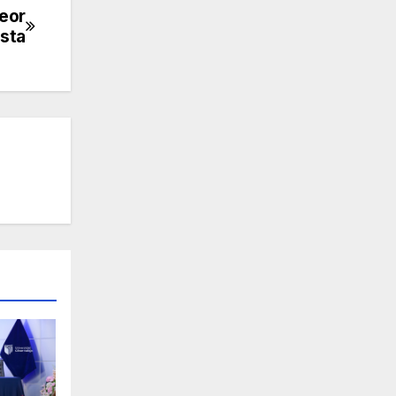
peor
sta