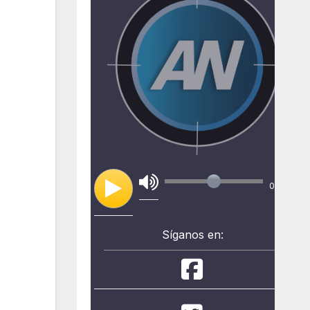
00:00
Síganos en: