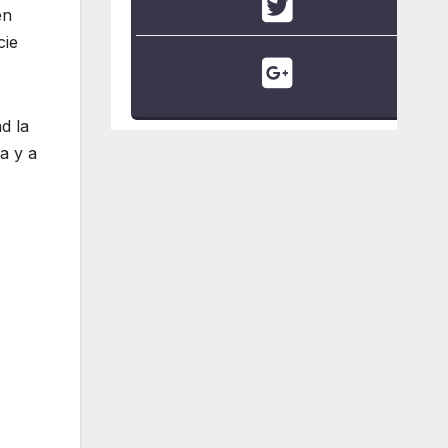
en
cie
d la
a y a