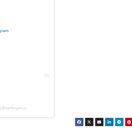
agram
(@serforperu)