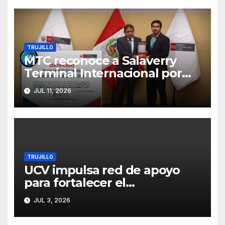
TRUJILLO
MTC reconoce a Salaverry
Terminal Internacional por
impulsar programa que
JUL 11, 2026
brinda una segunda
oportunidad educativa a
jóvenes y adultos
TRUJILLO
UCV impulsa red de apoyo
para fortalecer el
emprendimiento femenino
JUL 3, 2026
con el programa UNIDAS