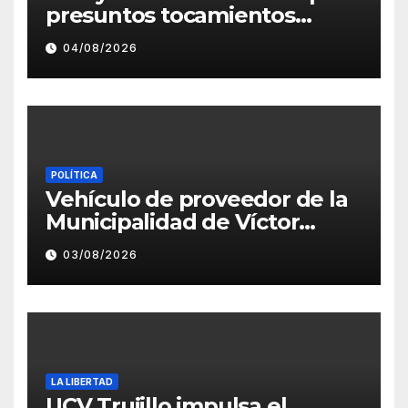
presuntos tocamientos
indebidos a director musical
04/08/2026
de La Bella Luz
POLÍTICA
Vehículo de proveedor de la
Municipalidad de Víctor
Larco aparece con publicidad
03/08/2026
de campaña de León
Clement
LA LIBERTAD
UCV Trujillo impulsa el