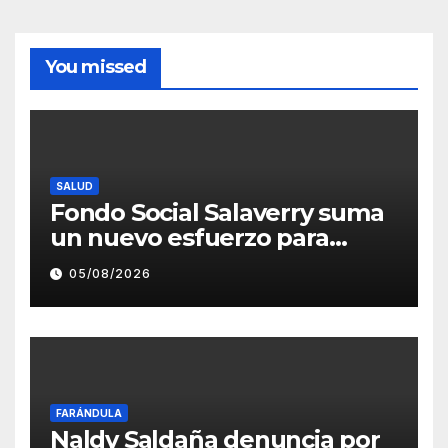
You missed
SALUD
Fondo Social Salaverry suma
un nuevo esfuerzo para
fortalecer la atención en el
05/08/2026
Centro de Salud de Salaverry
FARÁNDULA
Naldy Saldaña denuncia por