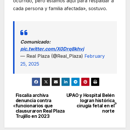
ocurrido, pero estamos aquí para respaldar a
cada persona y familia afectada», sostuvo.
Comunicado:
pic.twitter.com/X0Drq8khvj
— Real Plaza (@Real_Plaza)
February
25, 2025
Fiscalía archiva
UPAO y Hospital Belén
Navegación
denuncia contra
logran histórica
funcionarios que
cirugía fetal en el
de
clausuraron Real Plaza
norte
Trujillo en 2023
entradas