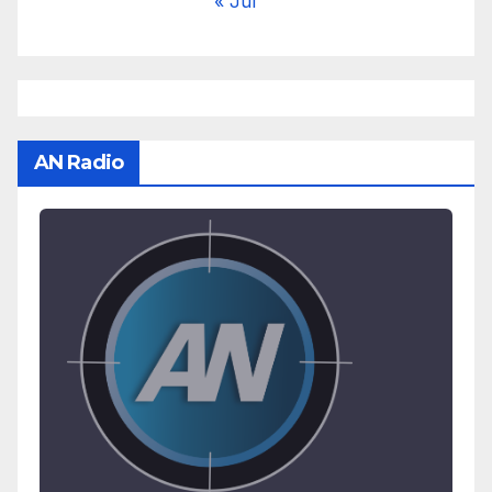
« Jul
AN Radio