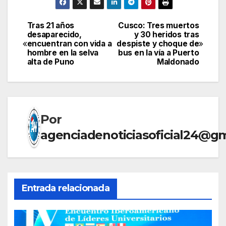
Tras 21 años
Cusco: Tres muertos
Navegación
desaparecido,
y 30 heridos tras
encuentran con vida a
despiste y choque de
de
hombre en la selva
bus en la vía a Puerto
alta de Puno
Maldonado
entradas
Por
agenciadenoticiasoficial24@g
Entrada relacionada