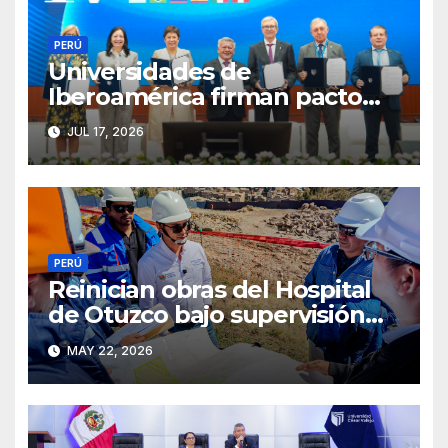
PERÚ
Universidades de
Iberoamérica firman pacto
por la salud mental en Trujillo
JUL 17, 2026
PERÚ
Reinician obras del Hospital
de Otuzco bajo supervisión
del GORE La Libertad
MAY 22, 2026