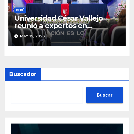
PERÚ
Universidad César Vallejo
reunió a expertos en
psicología forense y
MAY 15, 2026
prevención de la violencia en
seminario internacional
Buscador
Buscar