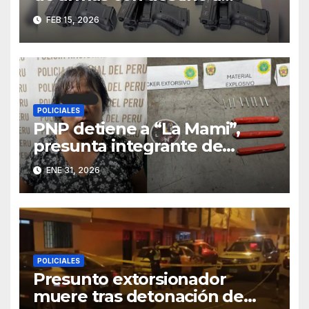
Trujillo e investigan presunto
FEB 15, 2026
vínculo con “Los Pulpos”
POLICIALES
PNP detiene a “La Mami”,
presunta integrante de
banda criminal en La Libertad
ENE 31, 2026
POLICIALES
Presunto extorsionador
muere tras detonación de