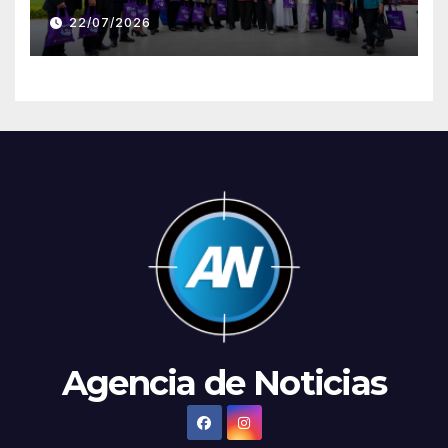
artificial a través de Google
22/07/2026
Gemini
Agencia de Noticias