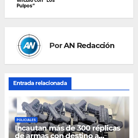
vínculo con “Los
entradas
Pulpos”
Por
AN Redacción
Entrada relacionada
POLICIALES
Incautan más de 300 réplicas
de armas con destino a