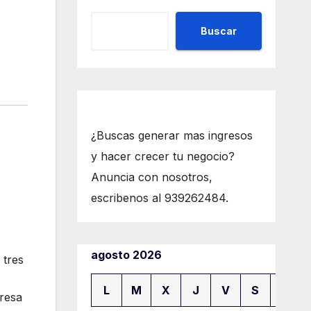
Buscar
¿Buscas generar mas ingresos
y hacer crecer tu negocio?
Anuncia con nosotros,
escribenos al 939262484.
agosto 2026
 tres
L
M
X
J
V
S
D
presa