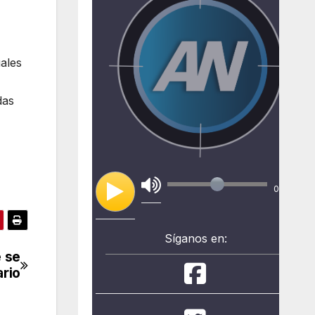
ales
das
00:00
Síganos en:
 se
ario