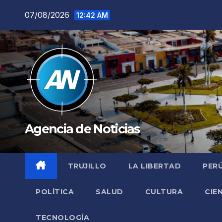
Saltar
07/08/2026
12:42 AM
al
contenido
Agencia de Noticias
TRUJILLO
LA LIBERTAD
PER
POLÍTICA
SALUD
CULTURA
CIE
TECNOLOGÍA