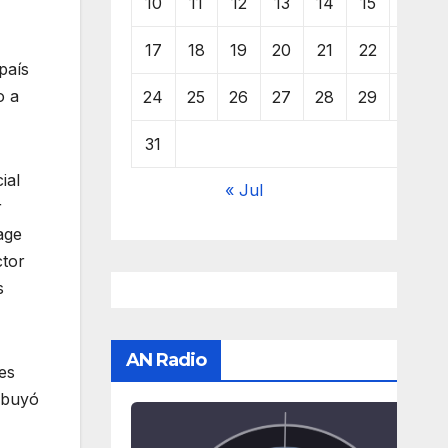
10
11
12
13
14
15
16
17
18
19
20
21
22
23
país
o a
24
25
26
27
28
29
30
31
ial
« Jul
r
age
ctor
s
AN Radio
es
ribuyó