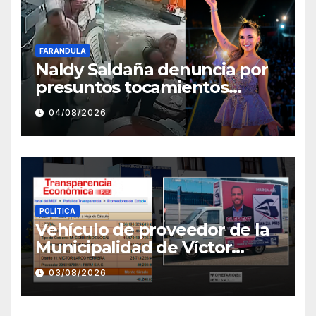
FARÁNDULA
Naldy Saldaña denuncia por
presuntos tocamientos
indebidos a director musical
04/08/2026
de La Bella Luz
POLÍTICA
Vehículo de proveedor de la
Municipalidad de Víctor
Larco aparece con publicidad
03/08/2026
de campaña de León
Clement