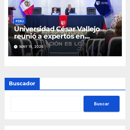
PERÚ
Universidad César Vallejo
reunió a expertos en
psicología forense y
MAY 15, 2026
prevención de la violencia en
seminario internacional
Buscador
Buscar