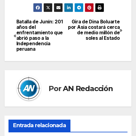
Batalla de Junín: 201
Gira de Dina Boluarte
Navegación
años del
por Asia costará cerca
enfrentamiento que
de medio millón de
de
abrió paso a la
soles al Estado
Independencia
entradas
peruana
Por
AN Redacción
Entrada relacionada