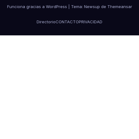
Funciona gracias a WordPress
|
Tema:
Newsup
de
Themeansar
Directorio
CONTACTO
PRIVACIDAD