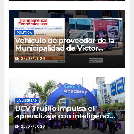
POLÍTICA
Vehículo de proveedor de la
Municipalidad de Víctor
Larco aparece con publicidad
03/08/2026
de campaña de León
Clement
LA LIBERTAD
UCV Trujillo impulsa el
aprendizaje con inteligencia
artificial a través de Google
22/07/2026
Gemini