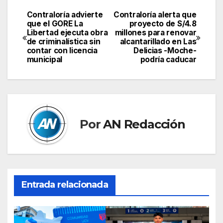
Contraloría advierte
Contraloría alerta que
Navegación
que el GORE La
proyecto de S/4.8
Libertad ejecuta obra
millones para renovar
de
de criminalística sin
alcantarillado en Las
contar con licencia
Delicias -Moche-
entradas
municipal
podría caducar
Por
AN Redacción
Entrada relacionada