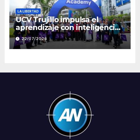
LA LIBERTAD
UCV Trujillo impulsa el
aprendizaje con inteligencia
artificial a través de Google
22/07/2026
Gemini