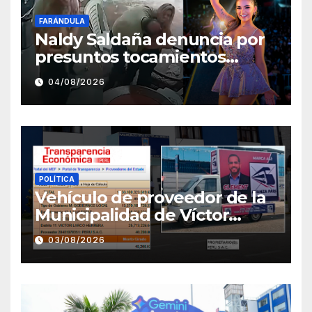
FARÁNDULA
Naldy Saldaña denuncia por
presuntos tocamientos
indebidos a director musical
04/08/2026
de La Bella Luz
POLÍTICA
Vehículo de proveedor de la
Municipalidad de Víctor
Larco aparece con publicidad
03/08/2026
de campaña de León
Clement