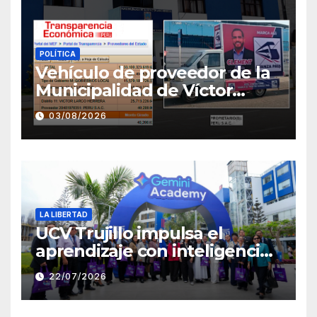
POLÍTICA
Vehículo de proveedor de la
Municipalidad de Víctor
Larco aparece con publicidad
03/08/2026
de campaña de León
Clement
LA LIBERTAD
UCV Trujillo impulsa el
aprendizaje con inteligencia
artificial a través de Google
22/07/2026
Gemini