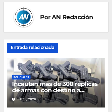
Por
AN Redacción
Entrada relacionada
POLICIALES
Incautan más de 300 réplicas
de armas con destino a
Trujillo e investigan presunto
FEB 15, 2026
vínculo con “Los Pulpos”