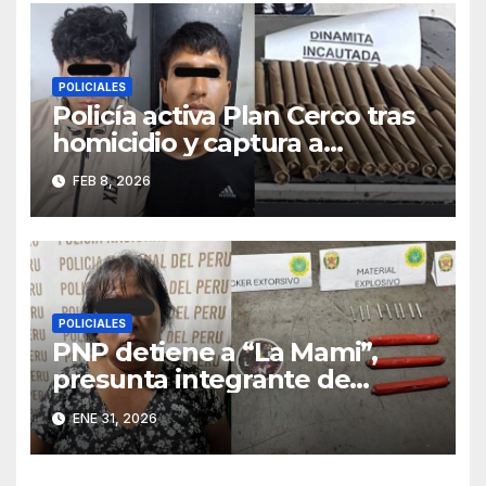
POLICIALES
Policía activa Plan Cerco tras
homicidio y captura a
sospechosos con dinamita en
FEB 8, 2026
Chao
POLICIALES
PNP detiene a “La Mami”,
presunta integrante de
banda criminal en La Libertad
ENE 31, 2026