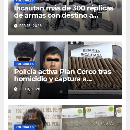
POLICIALES
Incautan más de 300 réplicas
de armas con destino a
Trujillo e investigan presunto
FEB 15, 2026
vínculo con “Los Pulpos”
POLICIALES
Policía activa Plan Cerco tras
homicidio y captura a
sospechosos con dinamita en
FEB 8, 2026
Chao
POLICIALES