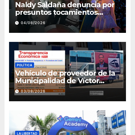
Naldy Saldaña denuncia por
presuntos tocamientos
indebidos a director musical
04/08/2026
de La Bella Luz
POLÍTICA
Vehículo de proveedor de la
Municipalidad de Víctor
Larco aparece con publicidad
03/08/2026
de campaña de León
Clement
LA LIBERTAD