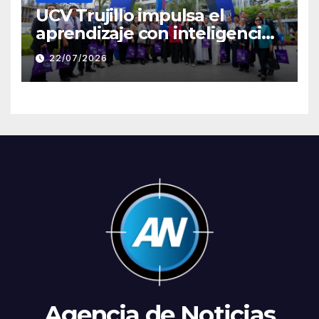
UCV Trujillo impulsa el
aprendizaje con inteligencia
artificial a través de Google
22/07/2026
Gemini
Agencia de Noticias