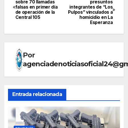
sobre 70 llamadas
presuntos
falsas en primer día
integrantes de “Los
de
de operación de la
Pulpos” vinculados a
Central 105
homicidio en La
entradas
Esperanza
Por
agenciadenoticiasoficial24@g
Entrada relacionada