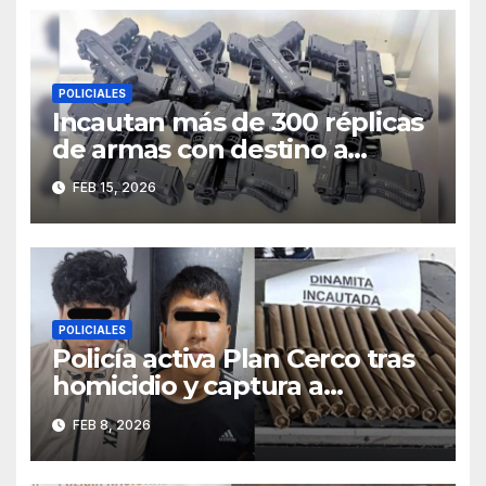
POLICIALES
Incautan más de 300 réplicas
de armas con destino a
Trujillo e investigan presunto
FEB 15, 2026
vínculo con “Los Pulpos”
POLICIALES
Policía activa Plan Cerco tras
homicidio y captura a
sospechosos con dinamita en
FEB 8, 2026
Chao