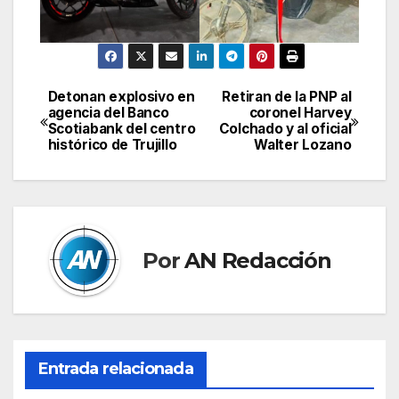
Detonan explosivo en
Retiran de la PNP al
Navegación
agencia del Banco
coronel Harvey
Scotiabank del centro
Colchado y al oficial
de
histórico de Trujillo
Walter Lozano
entradas
Por
AN Redacción
Entrada relacionada