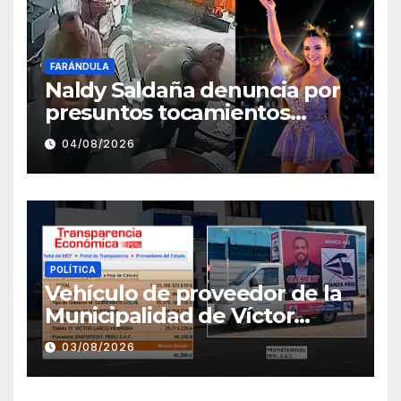
FARÁNDULA
Naldy Saldaña denuncia por
presuntos tocamientos
indebidos a director musical
04/08/2026
de La Bella Luz
POLÍTICA
Vehículo de proveedor de la
Municipalidad de Víctor
Larco aparece con publicidad
03/08/2026
de campaña de León
Clement