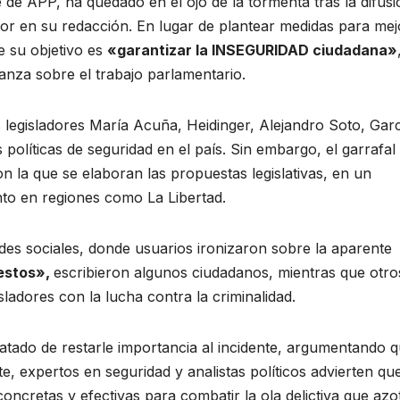
de APP, ha quedado en el ojo de la tormenta tras la difusi
ror en su redacción. En lugar de plantear medidas para mej
e su objetivo es
«garantizar la INSEGURIDAD ciudadana»
anza sobre el trabajo parlamentario.
s legisladores María Acuña, Heidinger, Alejandro Soto, Garc
s políticas de seguridad en el país. Sin embargo, el garrafal
n la que se elaboran las propuestas legislativas, en un
to en regiones como La Libertad.
des sociales, donde usuarios ironizaron sobre la aparente
estos»,
escribieron algunos ciudadanos, mientras que otro
adores con la lucha contra la criminalidad.
atado de restarle importancia al incidente, argumentando 
e, expertos en seguridad y analistas políticos advierten que
ncretas y efectivas para combatir la ola delictiva que azot