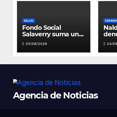
SALUD
FARÁND
Fondo Social
Nald
Salaverry suma un
den
nuevo esfuerzo
pre
05/08/2026
04/0
para fortalecer la
toc
atención en el
inde
Centro de Salud de
musi
Salaverry
Luz
Agencia de Noticias