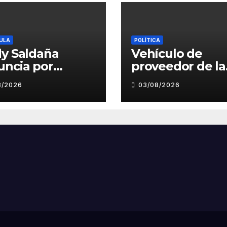
ULA
POLÍTICA
y Saldaña
Vehículo de
uncia por
proveedor de la
suntos
Municipalidad 
8/2026
03/08/2026
amientos
Víctor Larco
bidos a director
aparece con
cal de La Bella
publicidad de
campaña de Le
Clement