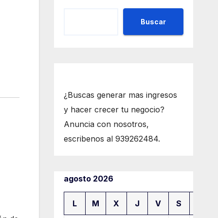
Buscar
¿Buscas generar mas ingresos
y hacer crecer tu negocio?
Anuncia con nosotros,
escribenos al 939262484.
agosto 2026
L
M
X
J
V
S
D