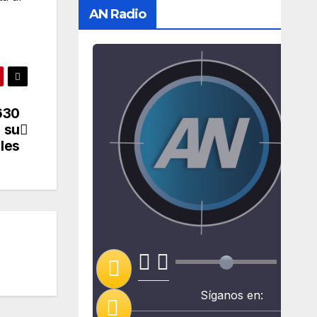
AN Radio
630
e su
ales
Síganos en: