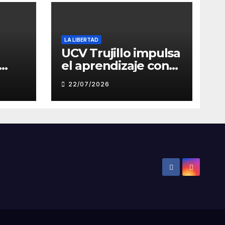
LA LIBERTAD
UCV Trujillo impulsa
el aprendizaje con
de
inteligencia artificial
22/07/2026
a través de Google
Gemini
ón