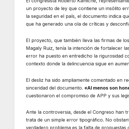
El congresista Roberto Kamiche, representante 
un proyecto de ley que contiene un insólito er
la seguridad en el país, el documento indica qu
que ha generado una ola de críticas y desconfi
El proyecto, que también lleva las firmas de lo
Magaly Ruiz, tenía la intención de fortalecer la
error ha puesto en entredicho la rigurosidad co
contexto donde la delincuencia sigue en aumen
El desliz ha sido ampliamente comentado en re
sinceridad del documento.
«Al menos son hon
cuestionaron el compromiso de APP y sus legisl
Ante la controversia, desde el Congreso han tr
trata de un simple error tipográfico. No obstant
verdadero problema es la falta de propuestas co