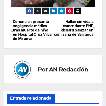
Denuncian presunta
Hallan sin vida a
Navegación
negligencia médica
comandante PNP
tras muerte de niño
Richard Salazar en
de
en Hospital Cruz Vilca
comisaría de Barranca
de Miramar
entradas
Por
AN Redacción
Entrada relacionada