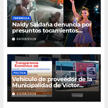
FARÁNDULA
Naldy Saldaña denuncia por
presuntos tocamientos
indebidos a director musical
04/08/2026
de La Bella Luz
POLÍTICA
Vehículo de proveedor de la
Municipalidad de Víctor
Larco aparece con publicidad
03/08/2026
de campaña de León
Clement