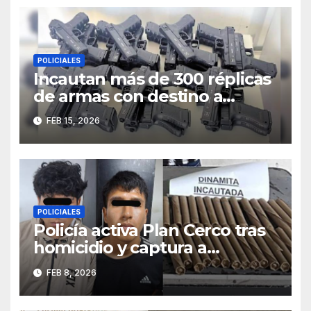
POLICIALES
Incautan más de 300 réplicas
de armas con destino a
Trujillo e investigan presunto
FEB 15, 2026
vínculo con “Los Pulpos”
POLICIALES
Policía activa Plan Cerco tras
homicidio y captura a
sospechosos con dinamita en
FEB 8, 2026
Chao